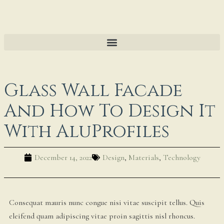
Glass Wall Facade
And How To Design It
With AluProfiles
December 14, 2022
Design
,
Materials
,
Technology
Consequat mauris nunc congue nisi vitae suscipit tellus. Quis
eleifend quam adipiscing vitae proin sagittis nisl rhoncus.