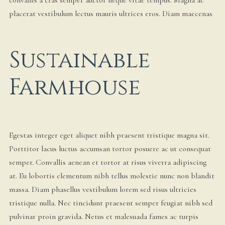
convallis a cras semper auctor neque vitae tempus. Magna ac
placerat vestibulum lectus mauris ultrices eros. Diam maecenas
Sustainable
Farmhouse
Egestas integer eget aliquet nibh praesent tristique magna sit.
Porttitor lacus luctus accumsan tortor posuere ac ut consequat
semper. Convallis aenean et tortor at risus viverra adipiscing
at. Eu lobortis elementum nibh tellus molestie nunc non blandit
massa. Diam phasellus vestibulum lorem sed risus ultricies
tristique nulla. Nec tincidunt praesent semper feugiat nibh sed
pulvinar proin gravida. Netus et malesuada fames ac turpis