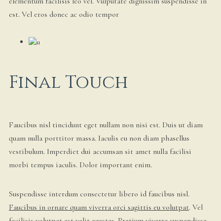
elementum facilisis leo vel. Vulputate dignissim suspendisse in
est. Vel eros donec ac odio tempor
Final Touch
Faucibus nisl tincidunt eget nullam non nisi est. Duis ut diam
quam nulla porttitor massa. Iaculis eu non diam phasellus
vestibulum. Imperdiet dui accumsan sit amet nulla facilisi
morbi tempus iaculis. Dolor important enim.
Suspendisse interdum consectetur libero id faucibus nisl.
Faucibus in ornare quam viverra orci sagittis eu volutpat
. Vel
facilisis volutpat est velit egestas. Pretium viverra suspendisse