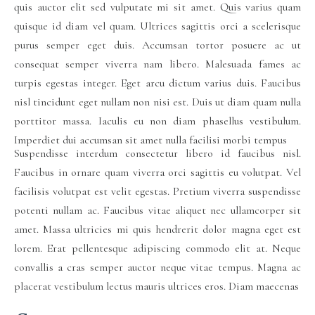
quis auctor elit sed vulputate mi sit amet. Quis varius quam
quisque id diam vel quam. Ultrices sagittis orci a scelerisque
purus semper eget duis. Accumsan tortor posuere ac ut
consequat semper viverra nam libero. Malesuada fames ac
turpis egestas integer. Eget arcu dictum varius duis. Faucibus
nisl tincidunt eget nullam non nisi est. Duis ut diam quam nulla
porttitor massa. Iaculis eu non diam phasellus vestibulum.
Imperdiet dui accumsan sit amet nulla facilisi morbi tempus
Suspendisse interdum consectetur libero id faucibus nisl.
Faucibus in ornare quam viverra orci sagittis eu volutpat. Vel
facilisis volutpat est velit egestas. Pretium viverra suspendisse
potenti nullam ac. Faucibus vitae aliquet nec ullamcorper sit
amet. Massa ultricies mi quis hendrerit dolor magna eget est
lorem. Erat pellentesque adipiscing commodo elit at. Neque
convallis a cras semper auctor neque vitae tempus. Magna ac
placerat vestibulum lectus mauris ultrices eros. Diam maecenas