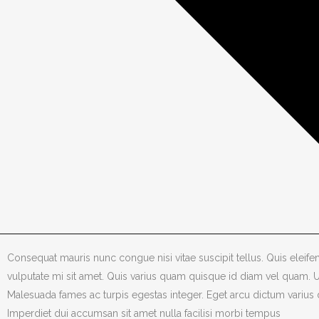
Consequat mauris nunc congue nisi vitae suscipit tellus. Quis eleifend
vulputate mi sit amet. Quis varius quam quisque id diam vel quam. 
Malesuada fames ac turpis egestas integer. Eget arcu dictum varius d
Imperdiet dui accumsan sit amet nulla facilisi morbi tempus