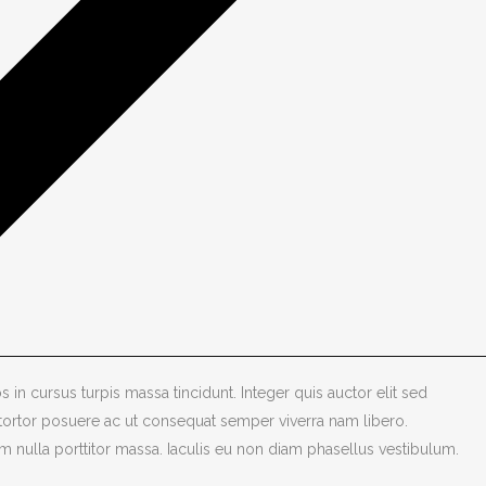
s in cursus turpis massa tincidunt. Integer quis auctor elit sed
 tortor posuere ac ut consequat semper viverra nam libero.
am nulla porttitor massa. Iaculis eu non diam phasellus vestibulum.