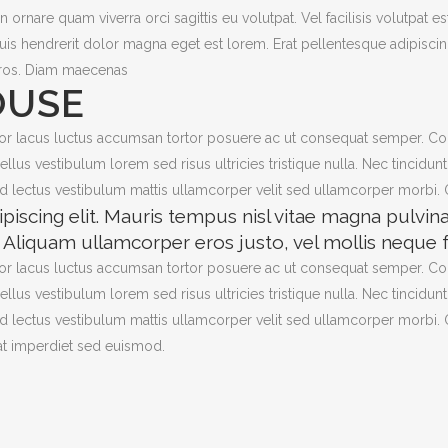
ornare quam viverra orci sagittis eu volutpat. Vel facilisis volutpat es
i quis hendrerit dolor magna eget est lorem. Erat pellentesque adipis
 eros. Diam maecenas
OUSE
itor lacus luctus accumsan tortor posuere ac ut consequat semper. Conval
us vestibulum lorem sed risus ultricies tristique nulla. Nec tincidunt
d lectus vestibulum mattis ullamcorper velit sed ullamcorper morbi. 
iscing elit. Mauris tempus nisl vitae magna pulvina
liquam ullamcorper eros justo, vel mollis neque fac
itor lacus luctus accumsan tortor posuere ac ut consequat semper. Conval
us vestibulum lorem sed risus ultricies tristique nulla. Nec tincidunt
 lectus vestibulum mattis ullamcorper velit sed ullamcorper morbi. O
rat imperdiet sed euismod.