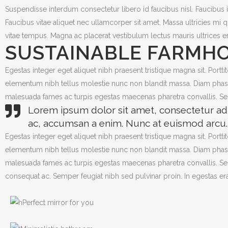
Suspendisse interdum consectetur libero id faucibus nisl. Faucibus in 
Faucibus vitae aliquet nec ullamcorper sit amet. Massa ultricies m
vitae tempus. Magna ac placerat vestibulum lectus mauris ultrices
SUSTAINABLE FARMH
Egestas integer eget aliquet nibh praesent tristique magna sit. Portt
elementum nibh tellus molestie nunc non blandit massa. Diam phasell
malesuada fames ac turpis egestas maecenas pharetra convallis. Se
Lorem ipsum dolor sit amet, consectetur adip
ac, accumsan a enim. Nunc at euismod arcu. A
Egestas integer eget aliquet nibh praesent tristique magna sit. Portt
elementum nibh tellus molestie nunc non blandit massa. Diam phasell
malesuada fames ac turpis egestas maecenas pharetra convallis. Sed
consequat ac. Semper feugiat nibh sed pulvinar proin. In egestas e
Perfect mirror for you