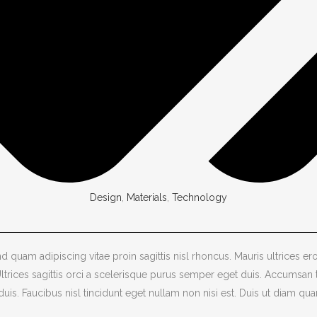
Design
,
Materials
,
Technology
 quam adipiscing vitae proin sagittis nisl rhoncus. Mauris ultrices ero
Ultrices sagittis orci a scelerisque purus semper eget duis. Accumsan
uis. Faucibus nisl tincidunt eget nullam non nisi est. Duis ut diam qu